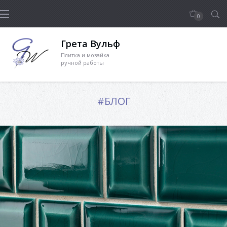
0
Грета Вульф
Плитка и мозайка
ручной работы
#БЛОГ