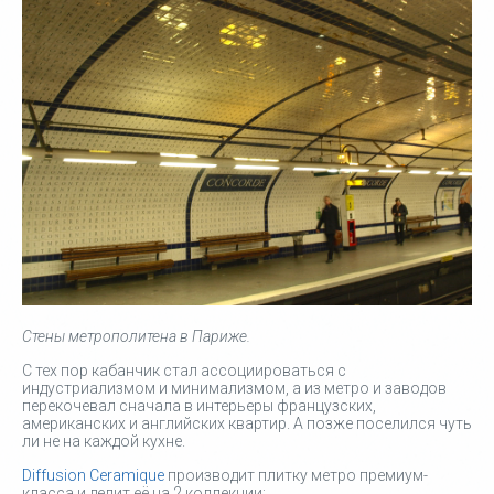
Стены метрополитена в Париже.
С тех пор кабанчик стал ассоциироваться с
индустриализмом и минимализмом, а из метро и заводов
перекочевал сначала в интерьеры французских,
американских и английских квартир. А позже поселился чуть
ли не на каждой кухне.
Diffusion Ceramique
производит плитку метро премиум-
класса и делит её на 2 коллекции: