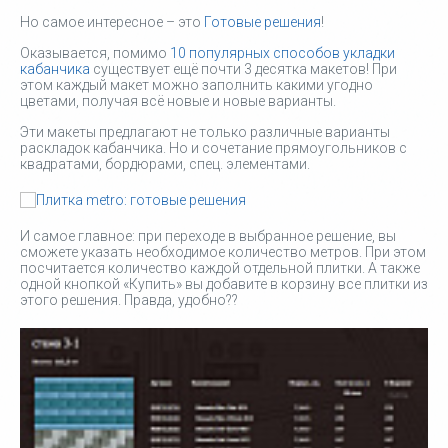
Но самое интересное – это
Готовые решения
!
Оказывается, помимо
10 популярных способов укладки
кабанчика
существует ещё почти 3 десятка макетов! При
этом каждый макет можно заполнить какими угодно
цветами, получая всё новые и новые варианты.
Эти макеты предлагают не только различные варианты
раскладок кабанчика. Но и сочетание прямоугольников с
квадратами, бордюрами, спец. элементами.
И самое главное: при переходе в выбранное решение, вы
сможете указать необходимое количество метров. При этом
посчитается количество каждой отдельной плитки. А также
одной кнопкой «Купить» вы добавите в корзину все плитки из
этого решения. Правда, удобно??