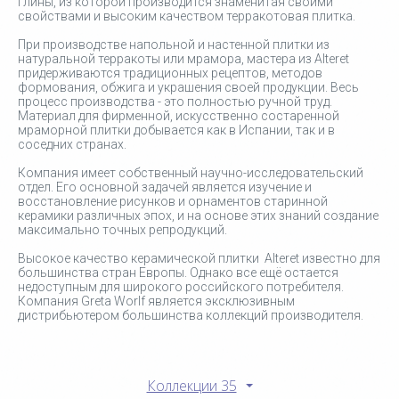
глины, из которой производится знаменитая своими
свойствами и высоким качеством терракотовая плитка.
При производстве напольной и настенной плитки из
натуральной терракоты или мрамора, мастера из Alteret
придерживаются традиционных рецептов, методов
формования, обжига и украшения своей продукции. Весь
процесс производства - это полностью ручной труд.
Материал для фирменной, искусственно состаренной
мраморной плитки добывается как в Испании, так и в
соседних странах.
Компания имеет собственный научно-исследовательский
отдел. Его основной задачей является изучение и
восстановление рисунков и орнаментов старинной
керамики различных эпох, и на основе этих знаний создание
максимально точных репродукций.
Высокое качество керамической плитки Alteret известно для
большинства стран Европы. Однако все ещё остается
недоступным для широкого российского потребителя.
Компания Greta Worlf является эксклюзивным
дистрибьютером большинства коллекций производителя.
Коллекции 35