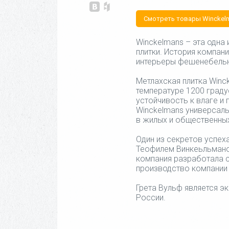
Смотреть товары Winckelm
Winckelmans – эта одна
плитки. История компани
интерьеры фешенебельны
Метлахская плитка Winc
температуре 1200 граду
устойчивость к влаге и
Winckelmans универсаль
в жилых и общественных
Один из секретов успех
Теофилем Винкеьльманом
компания разработала 
производство компании 
Грета Вульф является э
России.