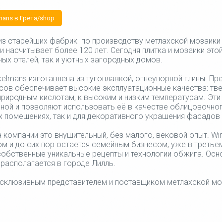
ans в Грета/shop
 из старейших фабрик по производству метлахской мозаик
и насчитывает более 120 лет. Сегодня плитка и мозаики эт
х отелей, так и уютных загородных домов.
kelmans изготавлена из тугоплавкой, огнеупорной глины. Пр
сов обеспечивает высокие эксплуатационные качества: тве
 природным кислотам, к высоким и низким температурам. Эти
ной и позволяют использовать её в качестве облицовочног
 помещениях, так и для декоративного украшения фасадов 
а компании это внушительный, без малого, вековой опыт. W
 и до сих пор остается семейным бизнесом, уже в третьем
собственные уникальные рецепты и технологии обжига. Осн
располагается в городе Лилль.
ксклюзивным представителем и поставщиком метлахской моз