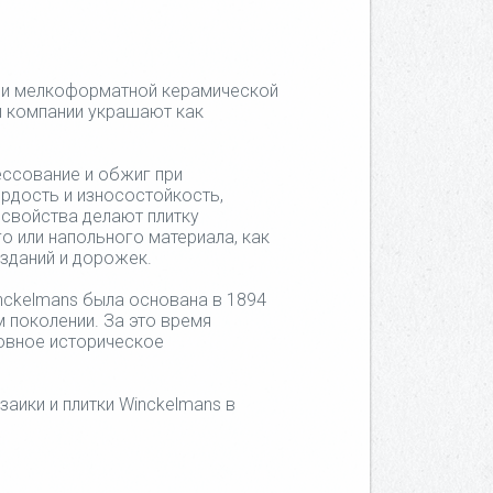
и и мелкоформатной керамической
ой компании украшают как
ессование и обжиг при
рдость и износостойкость,
 свойства делают плитку
о или напольного материала, как
зданий и дорожек.
inckelmans была основана в 1894
 поколении. За это время
овное историческое
аики и плитки Winckelmans в