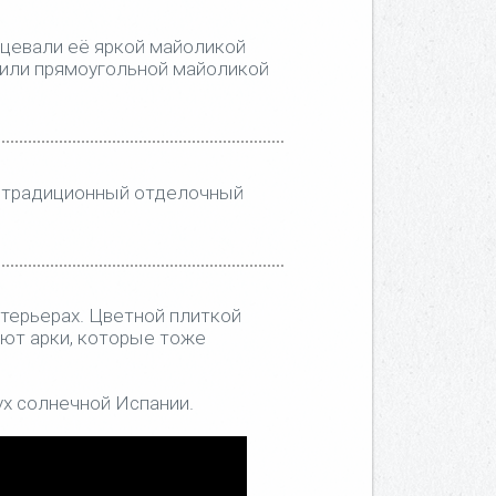
лицевали её яркой майоликой
мили прямоугольной майоликой
о традиционный отделочный
терьерах. Цветной плиткой
ют арки, которые тоже
ух солнечной Испании.