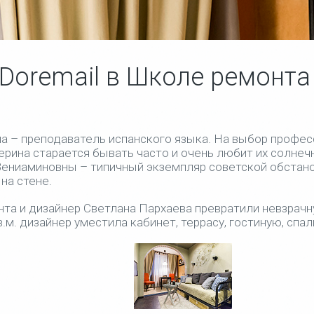
Doremail в Школе ремонта
а – преподаватель испанского языка. На выбор профес
ерина старается бывать часто и очень любит их солне
Вениаминовны – типичный экземпляр советской обстан
на стене.
а и дизайнер Светлана Пархаева превратили невзрачн
в.м. дизайнер уместила кабинет, террасу, гостиную, спа