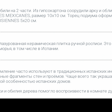
били на 2 части. Из гипсокартона соорудили арку и об
LES MEXICANES, размер 10х10 см. Торец подиума офор
ISIENNES 5х20 см.
лазурованная керамическая плитка ручной росписи. Эт
орья, в том числе в Испании.
мление часто используют в традиционных испанских ин
ые фрагменты стен и проёмов. Чаще всего так украша
ой особенностью испанских домов.
и и обилия дерева помогло воспроизвести в комнате д