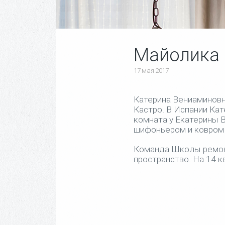
Майолика 
17 мая 2017
Катерина Вениаминовн
Кастро. В Испании Кат
комната у Екатерины 
шифоньером и ковром 
Команда Школы ремонт
пространство. На 14 к