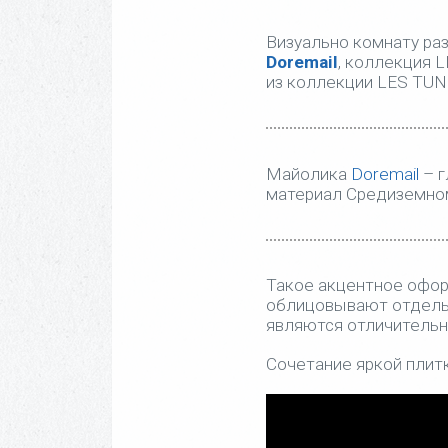
Визуально комнату раз
Doremail
, коллекция 
из коллекции LES TUN
Майолика
Doremail
– г
материал Средиземном
Такое акцентное офор
облицовывают отдельн
являются отличительн
Сочетание яркой плитк