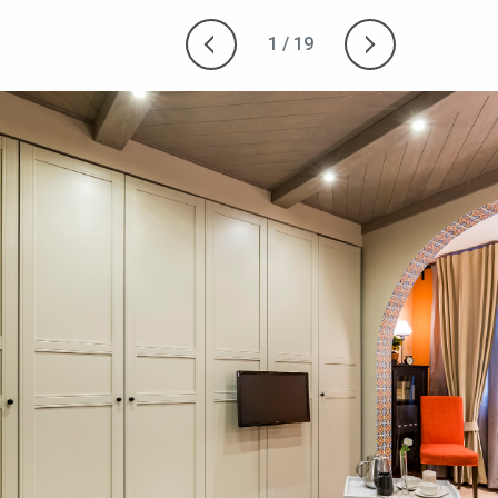
1
/
19