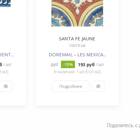
SANTA FE JAUNE
10x10 см
IENT...
DOREMAIL
-
LES MEXICA...
уб
227
193 руб
/ шт
-15%
/ шт
3 м2)
В наличии: 1 шт (0.01 м2)
Подробнее
Поделитесь с 