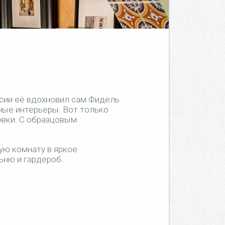
сии её вдохновил сам Фидель
чные интерьеры. Вот только
овки. С образцовым
ую комнату в яркое
льню и гардероб.