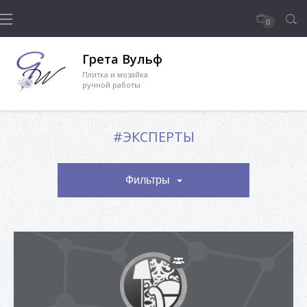
0
Грета Вульф
Плитка и мозайка
ручной работы
#ЭКСПЕРТЫ
Фильтры