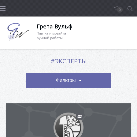
0
Грета Вульф
Плитка и мозайка
ручной работы
#ЭКСПЕРТЫ
Фильтры