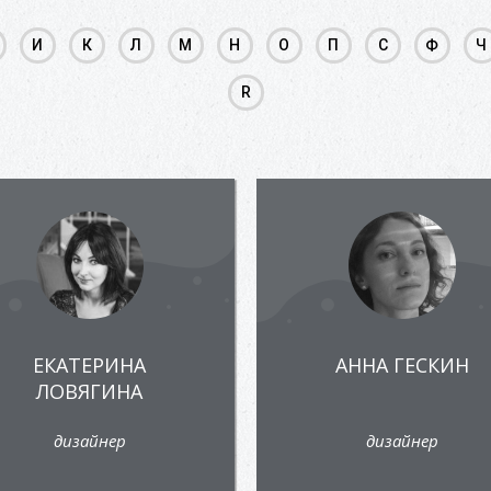
И
К
Л
М
Н
О
П
С
Ф
Ч
R
ЕКАТЕРИНА
АННА ГЕСКИН
ЛОВЯГИНА
дизайнер
дизайнер