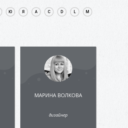
Ю
Я
A
C
D
L
M
МАРИНА ВОЛКОВА
дизайнер